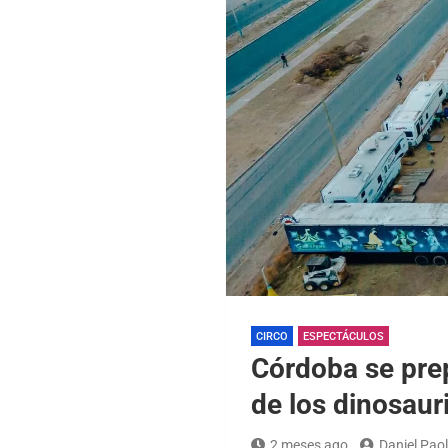
CIRCO
ESPECTÁCULOS
Córdoba se prep
de los dinosaur
2 meses ago
Daniel Paol