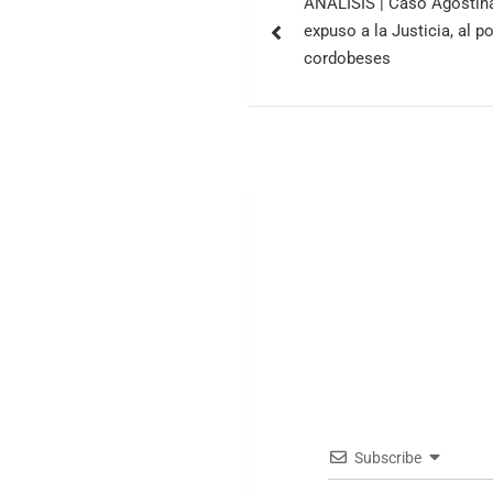
ANÁLISIS | Caso Agostina
expuso a la Justicia, al p
cordobeses
Subscribe