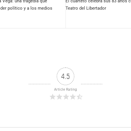
 Vega: una tragedia que
El cuarteto celebra sus 83 años c
oder político y a los medios
Teatro del Libertador
4.5
Article Rating