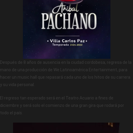
Después de 8 años de ausencia en la ciudad cordobesa, regresa de la
mano de una producción de We Latinoamérica Entertainment, para
hacer un music hall que repasará cada uno de los hitos de su carrera
y su vida personal.
El regreso tan esperado será en el Teatro Acuario a fines de
diciembre y será solo el comienzo de una gran gira que rodará por
todo el país.