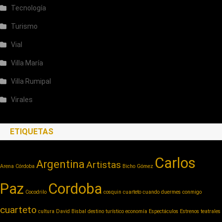
Tecnología
Turismo
Vial
Villa María
Villa Rumipal
Virales
ETIQUETAS
Carlos
Argentina
Artistas
Arena Córdoba
Bicho Gómez
Paz
Cordoba
Cocodrilo
cosquin cuarteto
cuando duermes conmigo
cuarteto
cultura
David Bisbal
destino turístico
economía
Espectáculos
Estrenos teatrales