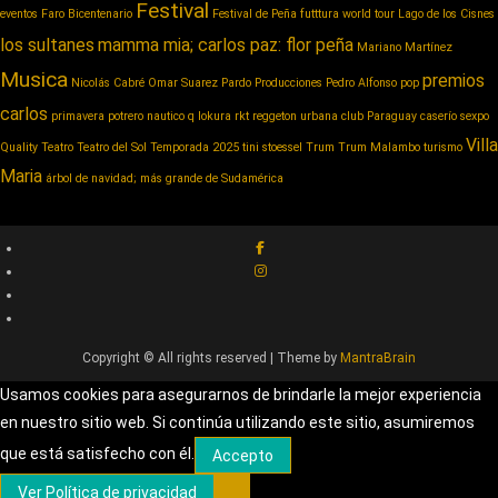
Festival
eventos
Faro Bicentenario
Festival de Peña
futttura world tour
Lago de los Cisnes
los sultanes
mamma mia; carlos paz: flor peña
Mariano Martínez
Musica
premios
Nicolás Cabré
Omar Suarez
Pardo Producciones
Pedro Alfonso
pop
carlos
primavera potrero nautico
q lokura
rkt reggeton urbana club Paraguay caserío
sexpo
Villa
Quality
Teatro
Teatro del Sol
Temporada 2025
tini stoessel
Trum
Trum Malambo
turismo
Maria
árbol de navidad; más grande de Sudamérica
Copyright © All rights reserved | Theme by
MantraBrain
Usamos cookies para asegurarnos de brindarle la mejor experiencia
en nuestro sitio web. Si continúa utilizando este sitio, asumiremos
que está satisfecho con él.
Accepto
Ver Política de privacidad