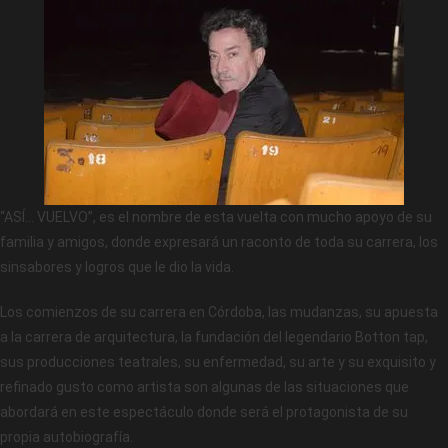
“ASÍ… VUELVO”, es el nombre de esta vuelta con mucho apoyo de su
familia y amigos, donde expresará un raconto de toda su carrera, los
sinsabores y logros que le dio la vida.
Los comienzos de su carrera en Córdoba, las mudanzas, su apuesta
a la carrera de arquitectura, la fundación del legendario Botton tap,
sus producciones teatrales, su enfermedad, su arte y su exquisito y
refinado gusto como artista son algunas de las situaciones que
abordará en este espectáculo donde será el protagonista de su
propia autobiografía.