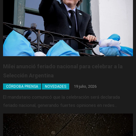
Milei anunció feriado nacional para celebrar a la
Selección Argentina
19 julio, 2026
CÓRDOBA PRENSA
NOVEDADES
El mandatario comunicó que la celebración será declarada
feriado nacional, generando fuertes opiniones en redes…