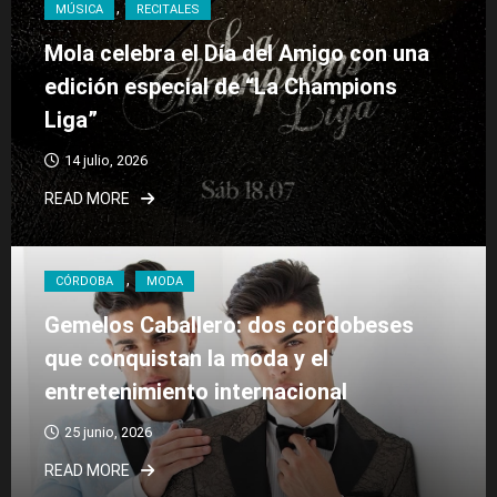
MÚSICA
RECITALES
Mola celebra el Día del Amigo con una
edición especial de “La Champions
Liga”
14 julio, 2026
READ MORE
CÓRDOBA
MODA
Gemelos Caballero: dos cordobeses
que conquistan la moda y el
entretenimiento internacional
25 junio, 2026
READ MORE