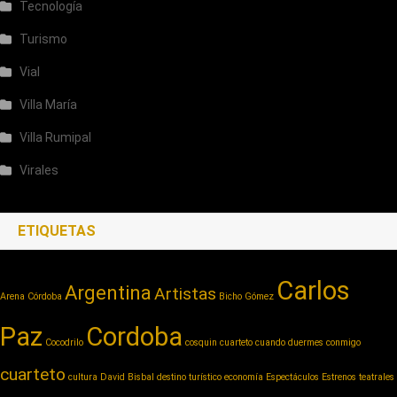
Tecnología
Turismo
Vial
Villa María
Villa Rumipal
Virales
ETIQUETAS
Carlos
Argentina
Artistas
Arena Córdoba
Bicho Gómez
Paz
Cordoba
Cocodrilo
cosquin cuarteto
cuando duermes conmigo
cuarteto
cultura
David Bisbal
destino turístico
economía
Espectáculos
Estrenos teatrales