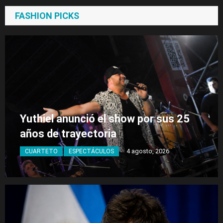
FASHION PICKS
Yuthiel anunció el show por sus 25
años de trayectoria
4 agosto, 2026
CUARTETO
ESPECTÁCULOS