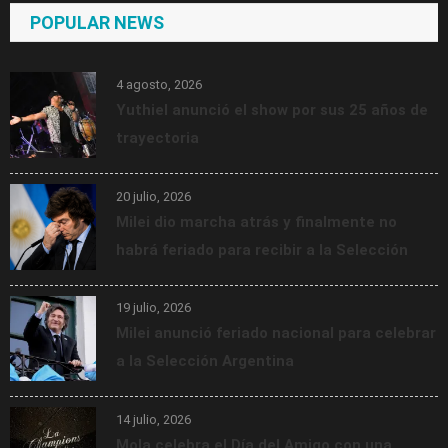
POPULAR NEWS
4 agosto, 2026
Yuthiel anunció el show por sus 25 años de
trayectoria
20 julio, 2026
Milei dio marcha atrás y finalmente no
habrá feriado para recibir a la Selección
19 julio, 2026
Milei anunció feriado nacional para celebrar
a la Selección Argentina
14 julio, 2026
Mola celebra el Día del Amigo con una