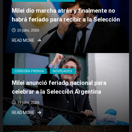
Milei dio marcha atrás y finalmente no
habrá feriado para recibir a la Selección
20 julio, 2026
READ MORE
CÓRDOBA PRENSA
NOVEDADES
Milei anunció feriado nacional para
celebrar a la Selección Argentina
19 julio, 2026
READ MORE