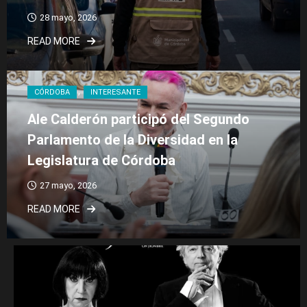
28 mayo, 2026
READ MORE
CÓRDOBA
INTERESANTE
Ale Calderón participó del Segundo
Parlamento de la Diversidad en la
Legislatura de Córdoba
27 mayo, 2026
READ MORE