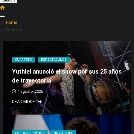
Search
Home
Fashion
CUARTETO
ESPECTÁCULOS
Yuthiel anunció el show por sus 25 años
de trayectoria
4 agosto, 2026
READ MORE
CÓRDOBA PRENSA
NOVEDADES