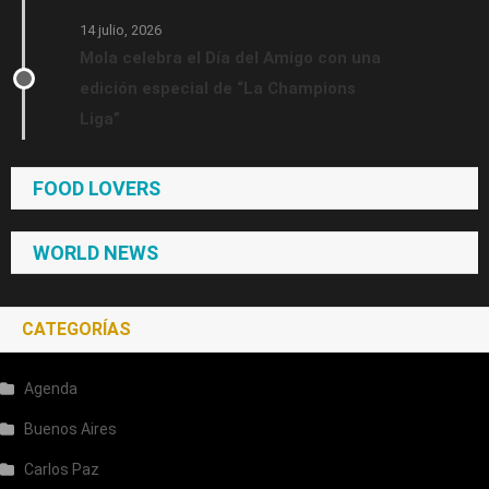
14 julio, 2026
Mola celebra el Día del Amigo con una
edición especial de “La Champions
Liga”
FOOD LOVERS
WORLD NEWS
CATEGORÍAS
Agenda
Buenos Aires
Carlos Paz