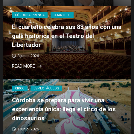
CÓRDOBA PRENSA
CUARTETO
El cuarteto celebra sus 83 años con una
gala histórica en el Teatro del
Libertador
8 junio, 2026
READ MORE
CIRCO
ESPECTÁCULOS
Córdoba se prepara para vivir una
experiencia única: llega el circo de los
dinosaurios
1 junio, 2026