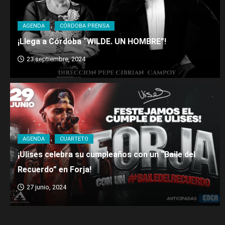
AGENDA
CÓRDOBA PRENSA
¡Llega a Córdoba “WILDE. UN HOMBRE”!
23 septiembre, 2024
AGENDA
CUARTETO
¡Ulises celebra su cumpleaños con un “Baile del
Recuerdo” en Forja!
27 junio, 2024