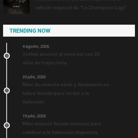
edición especial de “La Champions Liga”
TRENDING NOW
4 agosto, 2026
Yuthiel anunció el show por sus 25
años de trayectoria
20 julio, 2026
Milei dio marcha atrás y finalmente no
habrá feriado para recibir a la
Selección
19 julio, 2026
Milei anunció feriado nacional para
celebrar a la Selección Argentina