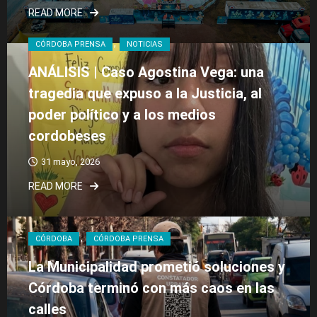
READ MORE
CÓRDOBA PRENSA
NOTICIAS
ANÁLISIS | Caso Agostina Vega: una
tragedia que expuso a la Justicia, al
poder político y a los medios
cordobeses
31 mayo, 2026
READ MORE
CÓRDOBA
CÓRDOBA PRENSA
La Municipalidad prometió soluciones y
Córdoba terminó con más caos en las
calles