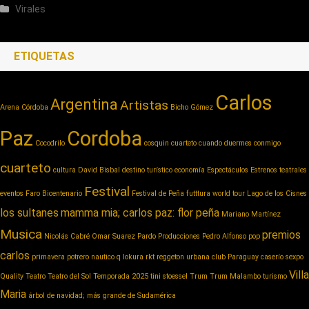
Virales
ETIQUETAS
Carlos
Argentina
Artistas
Arena Córdoba
Bicho Gómez
Paz
Cordoba
Cocodrilo
cosquin cuarteto
cuando duermes conmigo
cuarteto
cultura
David Bisbal
destino turístico
economía
Espectáculos
Estrenos teatrales
Festival
eventos
Faro Bicentenario
Festival de Peña
futttura world tour
Lago de los Cisnes
los sultanes
mamma mia; carlos paz: flor peña
Mariano Martínez
Musica
premios
Nicolás Cabré
Omar Suarez
Pardo Producciones
Pedro Alfonso
pop
carlos
primavera potrero nautico
q lokura
rkt reggeton urbana club Paraguay caserío
sexpo
Villa
Quality
Teatro
Teatro del Sol
Temporada 2025
tini stoessel
Trum
Trum Malambo
turismo
Maria
árbol de navidad; más grande de Sudamérica