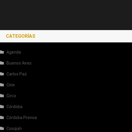
CATEGORÍAS
Agenda
Buenos Aires
Carlos Paz
Cine
Circo
Córdoba
Córdoba Prensa
Cosquín