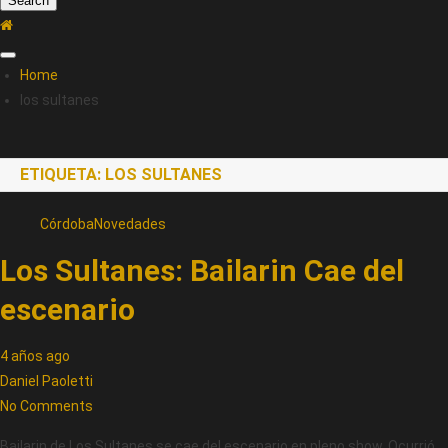
Search
Home
los sultanes
ETIQUETA:
LOS SULTANES
Córdoba
Novedades
Los Sultanes: Bailarin Cae del
escenario
4 años ago
Daniel Paoletti
No Comments
Bailarin de Los Sultanes se cae del escenario en pleno show. Ocurrió