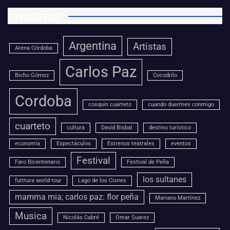
ETIQUETAS
Argentina
Artistas
Arena Córdoba
Carlos Paz
Bicho Gómez
Cocodrilo
Cordoba
cosquin cuarteto
cuando duermes conmigo
cuarteto
cultura
David Bisbal
destino turístico
economía
Espectáculos
Estrenos teatrales
eventos
Festival
Faro Bicentenario
Festival de Peña
los sultanes
futttura world tour
Lago de los Cisnes
mamma mia; carlos paz: flor peña
Mariano Martínez
Musica
Nicolás Cabré
Omar Suarez