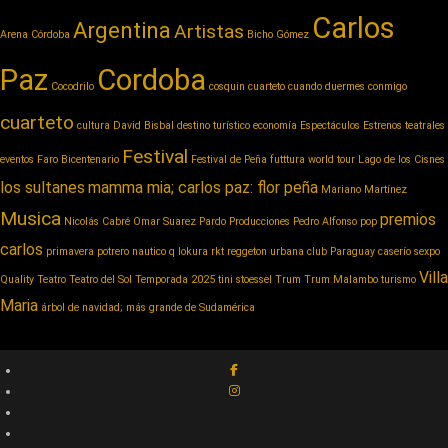
Carlos
Argentina
Artistas
Arena Córdoba
Bicho Gómez
Paz
Cordoba
Cocodrilo
cosquin cuarteto
cuando duermes conmigo
cuarteto
cultura
David Bisbal
destino turístico
economía
Espectáculos
Estrenos teatrales
Festival
eventos
Faro Bicentenario
Festival de Peña
futttura world tour
Lago de los Cisnes
los sultanes
mamma mia; carlos paz: flor peña
Mariano Martínez
Musica
premios
Nicolás Cabré
Omar Suarez
Pardo Producciones
Pedro Alfonso
pop
carlos
primavera potrero nautico
q lokura
rkt reggeton urbana club Paraguay caserío
sexpo
Villa
Quality
Teatro
Teatro del Sol
Temporada 2025
tini stoessel
Trum
Trum Malambo
turismo
Maria
árbol de navidad; más grande de Sudamérica