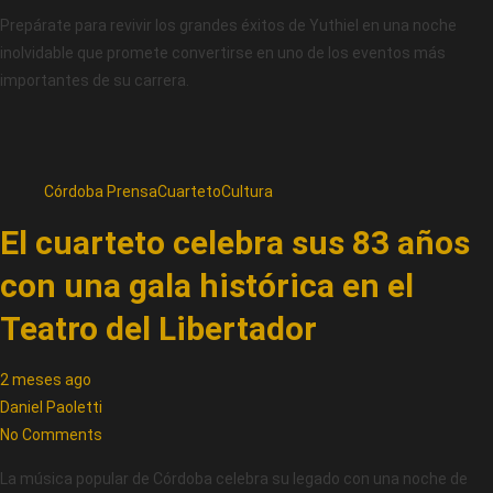
Prepárate para revivir los grandes éxitos de Yuthiel en una noche
inolvidable que promete convertirse en uno de los eventos más
importantes de su carrera.
Córdoba Prensa
Cuarteto
Cultura
El cuarteto celebra sus 83 años
con una gala histórica en el
Teatro del Libertador
2 meses ago
Daniel Paoletti
No Comments
La música popular de Córdoba celebra su legado con una noche de