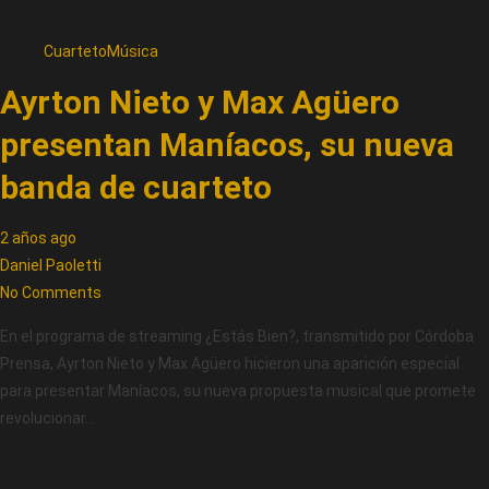
Cuarteto
Música
Ayrton Nieto y Max Agüero
presentan Maníacos, su nueva
banda de cuarteto
2 años ago
Daniel Paoletti
No Comments
En el programa de streaming ¿Estás Bien?, transmitido por Córdoba
Prensa, Ayrton Nieto y Max Agüero hicieron una aparición especial
para presentar Maníacos, su nueva propuesta musical que promete
revolucionar…