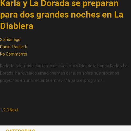
Karla y La Dorada se preparan
para dos grandes noches en La
Diablera
2 años ago
Daniel Paoletti
No Comments
Karla, la talentosa cantante de cuarteto y líder de la banda Karla y La
Dorada, ha revelado emocionantes detalles sobre sus próximos
proyectos en una reciente entrevista para el programa…
1
2
3
Next