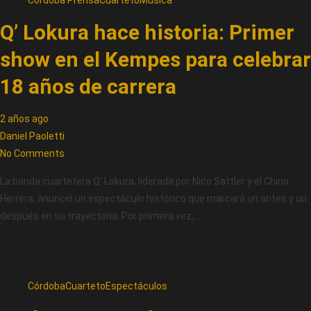
Córdoba Prensa
Cuarteto
Música
Q’ Lokura hace historia: Primer
show en el Kempes para celebrar
18 años de carrera
2 años ago
Daniel Paoletti
No Comments
La banda cuartetera Q’ Lokura, liderada por Nico Sattler y el Chino
Herrera, anunció un espectáculo histórico que marcará un antes y un
después en su trayectoria. Por primera vez,…
Córdoba
Cuarteto
Espectáculos