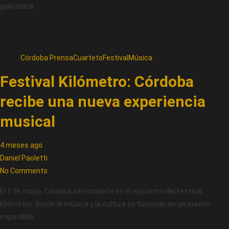
gala única.
Córdoba Prensa
Cuarteto
Festival
Música
Festival Kilómetro: Córdoba
recibe una nueva experiencia
musical
4 meses ago
Daniel Paoletti
No Comments
El 1 de mayo, Córdoba se convierte en el epicentro del Festival
Kilómetro, donde la música y la cultura se fusionan en un evento
imperdible.