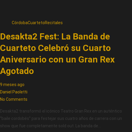
Córdoba
Cuarteto
Recitales
Desakta2 Fest: La Banda de
Cuarteto Celebró su Cuarto
Aniversario con un Gran Rex
Agotado
9 meses ago
Daniel Paoletti
No Comments
Desakta2 transformó el icónico Teatro Gran Rex en un auténtico
“baile cordobés” para festejar sus cuatro años de carrera con un
show que fue completamente sold out. La banda de…