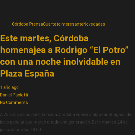
Córdoba Prensa
Cuarteto
Interesante
Novedades
Este martes, Córdoba
homenajea a Rodrigo “El Potro”
con una noche inolvidable en
Plaza España
1 año ago
Daniel Paoletti
No Comments
A 25 años de su partida física, Córdoba vuelve a abrazar el legado del
ídolo popular que marcó a toda una generación. Este martes 24 de
junio, desde las 19:00…