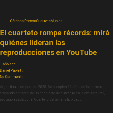
Córdoba Prensa
Cuarteto
Música
El cuarteto rompe récords: mirá
quiénes lideran las
reproducciones en YouTube
1 año ago
Daniel Paoletti
No Comments
Argentina, 4 de junio de 2025. Se cumplen 82 años de la primera
transmisión radial de un concierto de cuarteto en la emisora LV3,
protagonizada por el Cuarteto Característico Leo…