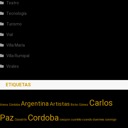
Teatro
Tecnología
Turismo
Vial
Villa María
Villa Rumipal
Virales
ETIQUETAS
Carlos
Argentina
Artistas
Arena Córdoba
Bicho Gómez
Paz
Cordoba
Cocodrilo
cosquin cuarteto
cuando duermes conmigo