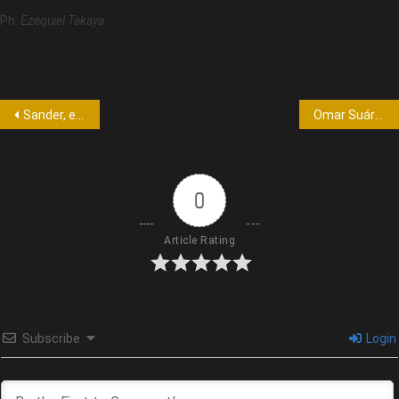
Ph:
Ezequiel Takaya
Sander, el productor de Evolución Burlesque, indignado con las nominaciones de los premios Carlos.
Omar Suárez anunció que su elenco no asistirá a los premios Carlos
0
Article Rating
Subscribe
Login