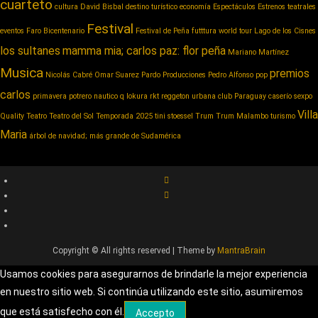
cuarteto
cultura
David Bisbal
destino turístico
economía
Espectáculos
Estrenos teatrales
Festival
eventos
Faro Bicentenario
Festival de Peña
futttura world tour
Lago de los Cisnes
los sultanes
mamma mia; carlos paz: flor peña
Mariano Martínez
Musica
premios
Nicolás Cabré
Omar Suarez
Pardo Producciones
Pedro Alfonso
pop
carlos
primavera potrero nautico
q lokura
rkt reggeton urbana club Paraguay caserío
sexpo
Villa
Quality
Teatro
Teatro del Sol
Temporada 2025
tini stoessel
Trum
Trum Malambo
turismo
Maria
árbol de navidad; más grande de Sudamérica
Copyright © All rights reserved | Theme by
MantraBrain
Usamos cookies para asegurarnos de brindarle la mejor experiencia
en nuestro sitio web. Si continúa utilizando este sitio, asumiremos
que está satisfecho con él.
Accepto