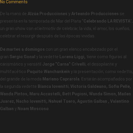
No Comments
De la mano de
Alzúa Producciones
y
Arteando Producciones
se
presenta en la temporada de Mar del Plata “
Celebrando LA REVISTA
”,
un gran show con el leitmotiv de celebrar, la vida, el amor, los sueños,
celebrar el resurgir después de las épocas vividas.
De martes a domingos
con un gran elenco encabezado por el
gran
Sergio Gonal
y la vedette
Lorena Liggi,
tiene como figuras al
carismático y versátil
Jorge “Carna” Crivelli
, el desopilante y
multifacético
Paquito Wanchankein
y la presentación, como vedetto,
del grande de la moda
Mariano Caprarola
. Estarán acompañados por
la segunda vedette
Bianca Iovenitti
,
Victoria Galdeano, Sofia Pelle,
Wanda Pintos, Maru Accastelli, Bett Pugioni, Wanda Simon, Mailen
Juarez, Nacho Iovenitti, Nahuel Tuero, Agustin Galban , Valentino
Galban
y
Noam Moscoso
.