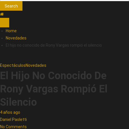
Search
Home
Novedades
El hijo no conocido de Rony Vargas rompió el silencio
Espectáculos
Novedades
El Hijo No Conocido De
Rony Vargas Rompió El
Silencio
4 años ago
Daniel Paoletti
No Comments