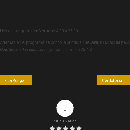
Link del programa en Youtube 4:30 a 25:30
Ademas en el programa se contó la primicia que
Damian Córdoba y Elo
Quinteros
estan separados
(desde el minuto 25:46)
La Konga y Lucas Sugo juntos para un nuevo tema
Córdoba sin barbijo a partir del 1 de septiembre
0
Article Rating