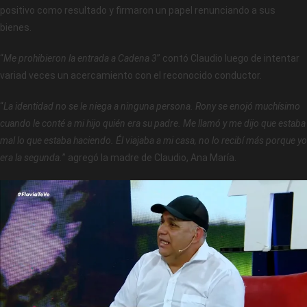
positivo como resultado y firmaron un papel renunciando a sus
bienes.
“
Me prohibieron la entrada a Cadena 3
” contó Claudio luego de intentar
variad veces un acercamiento con el reconocido conductor.
“
La identidad no se le niega a ninguna persona. Rony se enojó muchísimo
cuando le conté a mi hijo quién era su padre. Me llamó y me dijo que estaba
mal lo que estaba haciendo. Él viajaba a mi casa, no lo recibí más porque yo
era la segunda.
” agregó la madre de Claudio, Ana María.