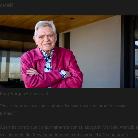
detalló.
Rony Vargas – Cadena 3
“
En su entorno creían que soy un interesado, a mí no me interesa sus
bienes.
“
Además contó que conjuntamente con su abogado Marcelo Arancibia
y el abogado de Rony, Isaac Abecasis realizaron el ADN que arrojó