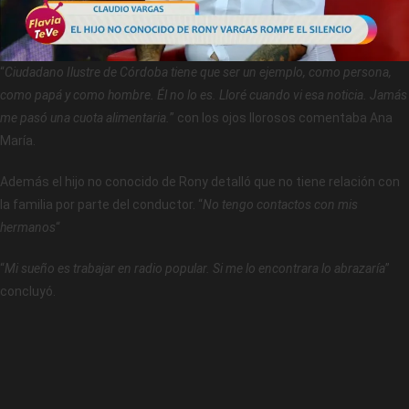
“
Ciudadano Ilustre de Córdoba tiene que ser un ejemplo, como persona,
como papá y como hombre. Él no lo es. Lloré cuando vi esa noticia. Jamás
me pasó una cuota alimentaria.
” con los ojos llorosos comentaba Ana
María.
Además el hijo no conocido de Rony detalló que no tiene relación con
la familia por parte del conductor. “
No tengo contactos con mis
hermanos
“
“
Mi sueño es trabajar en radio popular. Si me lo encontrara lo abrazaría
”
concluyó.