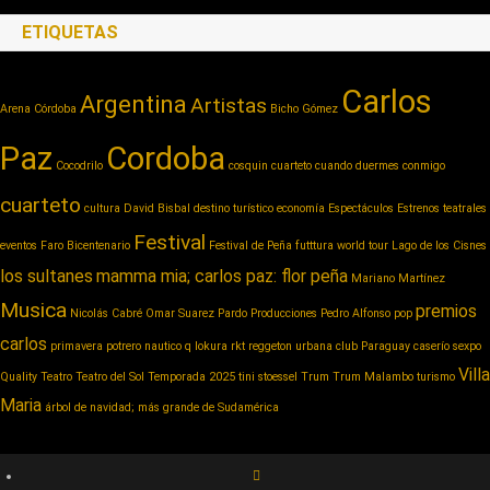
ETIQUETAS
Carlos
Argentina
Artistas
Arena Córdoba
Bicho Gómez
Paz
Cordoba
Cocodrilo
cosquin cuarteto
cuando duermes conmigo
cuarteto
cultura
David Bisbal
destino turístico
economía
Espectáculos
Estrenos teatrales
Festival
eventos
Faro Bicentenario
Festival de Peña
futttura world tour
Lago de los Cisnes
los sultanes
mamma mia; carlos paz: flor peña
Mariano Martínez
Musica
premios
Nicolás Cabré
Omar Suarez
Pardo Producciones
Pedro Alfonso
pop
carlos
primavera potrero nautico
q lokura
rkt reggeton urbana club Paraguay caserío
sexpo
Villa
Quality
Teatro
Teatro del Sol
Temporada 2025
tini stoessel
Trum
Trum Malambo
turismo
Maria
árbol de navidad; más grande de Sudamérica