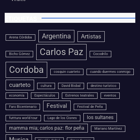
ETIQUETAS
Argentina
Artistas
Arena Córdoba
Carlos Paz
Bicho Gómez
Cocodrilo
Cordoba
cosquin cuarteto
cuando duermes conmigo
cuarteto
cultura
David Bisbal
destino turístico
economía
Espectáculos
Estrenos teatrales
eventos
Festival
Faro Bicentenario
Festival de Peña
los sultanes
futttura world tour
Lago de los Cisnes
mamma mia; carlos paz: flor peña
Mariano Martínez
Musica