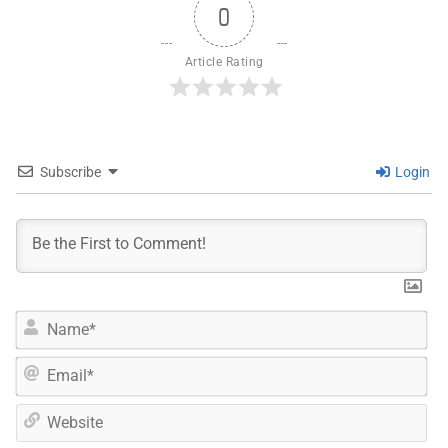
0
Article Rating
Subscribe
Login
N
a
m
E
e
m
*
a
W
i
e
l
b