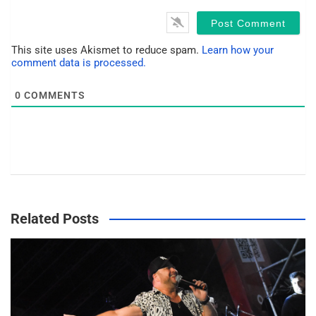
*
s
i
t
This site uses Akismet to reduce spam.
Learn how your
e
comment data is processed.
0
COMMENTS
Related Posts