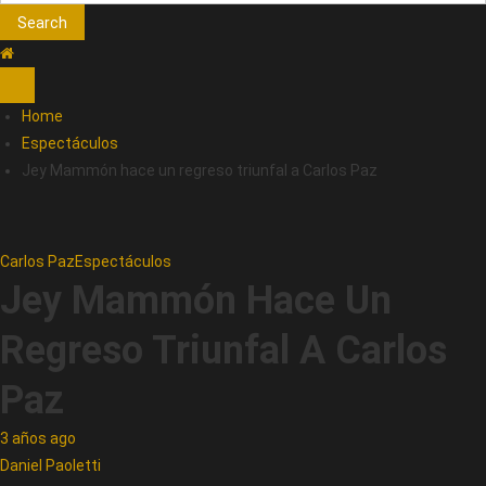
Search
Home
Espectáculos
Jey Mammón hace un regreso triunfal a Carlos Paz
Carlos Paz
Espectáculos
Jey Mammón Hace Un
Regreso Triunfal A Carlos
Paz
3 años ago
Daniel Paoletti