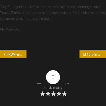
“Jey, Enseguida Vuelvo” se presenta de miércoles a domingos en el
Teatro Zorba, prometiendo ser un espectáculo imperdible para todos
los amantes del teatro y la música.
Ph: Mario Sar
TRUM en Villa Carlos Paz: ¡No te lo Pierdas! (diciembre 2023)
El Toro Íntimo”: Toro Quevedo Debuta con Éxito en Espacio África
0
Article Rating