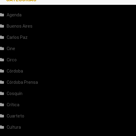
Agenda
Buenos Aires
Carlos Paz
Cine
Circo
Córdoba
Córdoba Prensa
Cosquín
Crítica
Cuarteto
Cultura