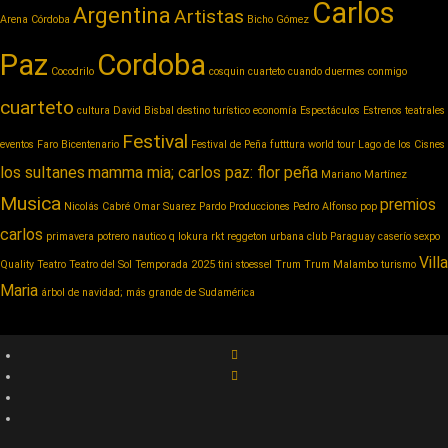
Carlos
Argentina
Artistas
Arena Córdoba
Bicho Gómez
Paz
Cordoba
Cocodrilo
cosquin cuarteto
cuando duermes conmigo
cuarteto
cultura
David Bisbal
destino turístico
economía
Espectáculos
Estrenos teatrales
Festival
eventos
Faro Bicentenario
Festival de Peña
futttura world tour
Lago de los Cisnes
los sultanes
mamma mia; carlos paz: flor peña
Mariano Martínez
Musica
premios
Nicolás Cabré
Omar Suarez
Pardo Producciones
Pedro Alfonso
pop
carlos
primavera potrero nautico
q lokura
rkt reggeton urbana club Paraguay caserío
sexpo
Villa
Quality
Teatro
Teatro del Sol
Temporada 2025
tini stoessel
Trum
Trum Malambo
turismo
Maria
árbol de navidad; más grande de Sudamérica