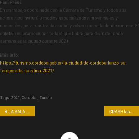
Fam Press
En un trabajo coordinado con la Cámara de Turismo y todos sus
actores, se invitará a medios especializados, provinciales y
nacionales, para mostrar la ciudad y volver a ponerla donde merece. El
objetivo es promocionar todo lo que habrá para disfrutar cada
semana en la ciudad durante 2021.
Más info:
https://turismo.cordoba.gob.ar/la-ciudad-de-cordoba-lanzo-su-
temporada-turistica-2021/
Tags:
2021
,
Cordoba
,
Turista
LA SALA DEL TEATRO LUXOR LLEVARÁ EL NOMBRE DE MARIO PEREYRA
CRASH lanza su primer álbum “De Carne y Hueso”