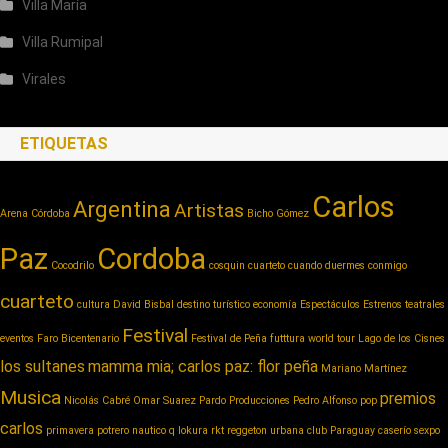
Villa María
Villa Rumipal
Virales
ETIQUETAS
Carlos
Argentina
Artistas
Arena Córdoba
Bicho Gómez
Paz
Cordoba
Cocodrilo
cosquin cuarteto
cuando duermes conmigo
cuarteto
cultura
David Bisbal
destino turístico
economía
Espectáculos
Estrenos teatrales
Festival
eventos
Faro Bicentenario
Festival de Peña
futttura world tour
Lago de los Cisnes
los sultanes
mamma mia; carlos paz: flor peña
Mariano Martínez
Musica
premios
Nicolás Cabré
Omar Suarez
Pardo Producciones
Pedro Alfonso
pop
carlos
primavera potrero nautico
q lokura
rkt reggeton urbana club Paraguay caserío
sexpo