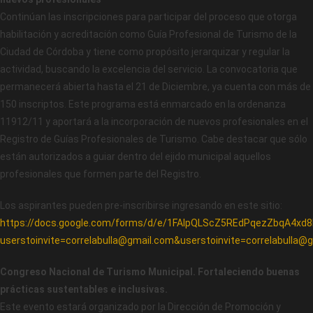
Continúan las inscripciones para participar del proceso que otorga
habilitación y acreditación como Guía Profesional de Turismo de la
Ciudad de Córdoba y tiene como propósito jerarquizar y regular la
actividad, buscando la excelencia del servicio. La convocatoria que
permanecerá abierta hasta el 21 de Diciembre, ya cuenta con más de
150 inscriptos. Este programa está enmarcado en la ordenanza
11912/11 y aportará a la incorporación de nuevos profesionales en el
Registro de Guías Profesionales de Turismo. Cabe destacar que sólo
están autorizados a guiar dentro del ejido municipal aquellos
profesionales que formen parte del Registro.
Los aspirantes pueden pre-inscribirse ingresando en este sitio:
https://docs.google.com/forms/d/e/1FAIpQLScZ5REdPqezZbqA4
userstoinvite=correlabulla@gmail.com&userstoinvite=correlabulla@
Congreso Nacional de Turismo Municipal. Fortaleciendo buenas
prácticas sustentables e inclusivas.
Este evento estará organizado por la Dirección de Promoción y