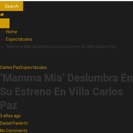
Search
Home
Espectáculos
‘Mamma Mia’ deslumbra en su estreno en Villa Carlos Paz
Carlos Paz
Espectáculos
‘Mamma Mia’ Deslumbra En
Su Estreno En Villa Carlos
Paz
3 años ago
Daniel Paoletti
No Comments