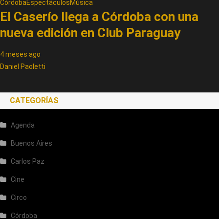
Córdoba
Espectáculos
Música
El Caserío llega a Córdoba con una
nueva edición en Club Paraguay
4 meses ago
Daniel Paoletti
CATEGORÍAS
Agenda
Buenos Aires
Carlos Paz
Cine
Circo
Córdoba