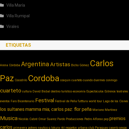
Villa María
Villa Rumipal
Virales
ETIQUETAS
Carlos
Argentina
Artistas
Arena Córdoba
Bicho Gómez
Paz
Cordoba
Cocodrilo
cosquin cuarteto
cuando duermes conmigo
cuarteto
cultura
David Bisbal
destino turístico
economía
Espectáculos
Estrenos teatrales
Festival
eventos
Faro Bicentenario
Festival de Peña
futttura world tour
Lago de los Cisnes
los sultanes
mamma mia; carlos paz: flor peña
Mariano Martínez
Musica
premios
Nicolás Cabré
Omar Suarez
Pardo Producciones
Pedro Alfonso
pop
carlos
primavera potrero nautico
q lokura
rkt reggeton urbana club Paraguay caserío
sexpo