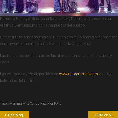
Florencia Peña y el director artístico Ricky Pashkus expresaron su
gratitud y entusiasmo por la respuesta del público.
Con entradas agotadas para la función debut, “Mamma Mia” promete
ser el evento imperdible del verano en Villa Carlos Paz.
Las funciones continuarán en las últimas semanas de diciembre y
enero.
Las entradas están disponibles en
www.autoentrada.com
y en las
boleterías del teatro.
Tags:
Mamma Mia; Carlos Paz: Flor Peña
“Una Mágica Navidad” de Flavio Mendoza: Un Éxito Rotundo en Córdoba
TRUM en Villa Carlos Paz: ¡No te lo Pierdas! (diciembre 2023)