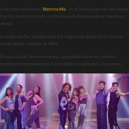
El estreno del musical “
Mamma Mia
” en el Teatro Luxor de Villa Carlos
Paz fue un éxito rotundo, con Florencia Peña liderando un talentoso
elenco.
La audiencia fue transportada a la mágica isla griega de la trama a
través de las melodías de ABBA.
El espectáculo, lleno de energía, coreografía vibrante y diseños
escénicos impresionantes, fue recibido con aplausos y ovaciones.