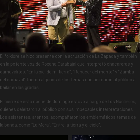
El folklore se hizo presente con la actuación de La Zapada y también
en la potente voz de Roxana Carabajal que interpretó chacareras y
carnavalitos. “En la piel de mi tierra”, “Renacer del monte” y “Zamba
del carnaval” fueron algunos de los temas que animaron al público a
bailar en las gradas.
El cierre de esta noche de domingo estuvo a cargo de Los Nocheros,
quienes deleitaron al público con sus impecables interpretaciones.
Los asistentes, atentos, acompañaron los emblemáticos temas de
la banda, como “La Mora”, “Entre la tierra y el cielo”.