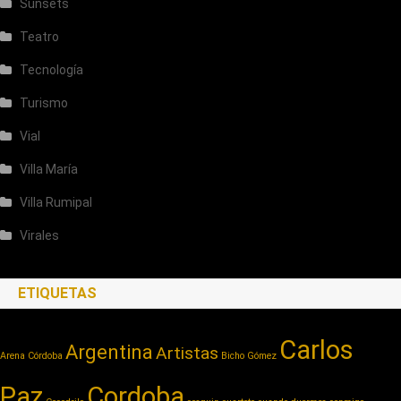
Sunsets
Teatro
Tecnología
Turismo
Vial
Villa María
Villa Rumipal
Virales
ETIQUETAS
Carlos
Argentina
Artistas
Arena Córdoba
Bicho Gómez
Paz
Cordoba