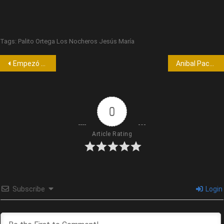
Tags:
Palito Ortega Los Nocheros Jesús María
Empezó el Festival de Doma y Folclore de Jesús María
Anibal Pachano realizará funciones “a la galera”
0
Article Rating
Subscribe
Login