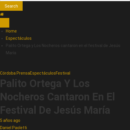
Search
Home
Espectáculos
Palito Ortega y Los Nocheros cantaron en el festival de Jesús
María
Córdoba Prensa
Espectáculos
Festival
Palito Ortega Y Los
Nocheros Cantaron En El
Festival De Jesús María
5 años ago
Daniel Paoletti