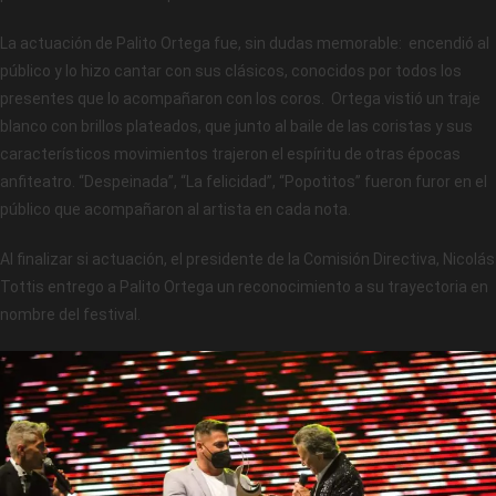
La actuación de Palito Ortega fue, sin dudas memorable: encendió al
público y lo hizo cantar con sus clásicos, conocidos por todos los
presentes que lo acompañaron con los coros. Ortega vistió un traje
blanco con brillos plateados, que junto al baile de las coristas y sus
característicos movimientos trajeron el espíritu de otras épocas
anfiteatro. “Despeinada”, “La felicidad”, “Popotitos” fueron furor en el
público que acompañaron al artista en cada nota.
Al finalizar si actuación, el presidente de la Comisión Directiva, Nicolás
Tottis entrego a Palito Ortega un reconocimiento a su trayectoria en
nombre del festival.