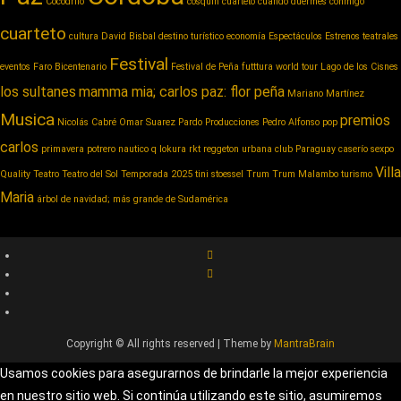
Cocodrilo
cosquin cuarteto
cuando duermes conmigo
cuarteto
cultura
David Bisbal
destino turístico
economía
Espectáculos
Estrenos teatrales
Festival
eventos
Faro Bicentenario
Festival de Peña
futttura world tour
Lago de los Cisnes
los sultanes
mamma mia; carlos paz: flor peña
Mariano Martínez
Musica
premios
Nicolás Cabré
Omar Suarez
Pardo Producciones
Pedro Alfonso
pop
carlos
primavera potrero nautico
q lokura
rkt reggeton urbana club Paraguay caserío
sexpo
Villa
Quality
Teatro
Teatro del Sol
Temporada 2025
tini stoessel
Trum
Trum Malambo
turismo
Maria
árbol de navidad; más grande de Sudamérica
Copyright © All rights reserved | Theme by
MantraBrain
Usamos cookies para asegurarnos de brindarle la mejor experiencia
en nuestro sitio web. Si continúa utilizando este sitio, asumiremos