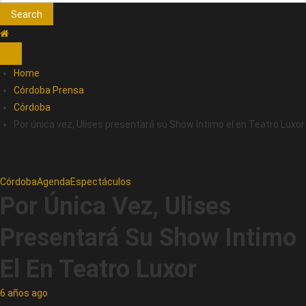
Search
Home
Córdoba Prensa
Córdoba
Por única vez, Ulises presentará su Show Intimo el en Teatro Luxor
Córdoba
Agenda
Espectáculos
Por Única Vez, Ulises
Presentará Su Show Intimo
El En Teatro Luxor
6 años ago