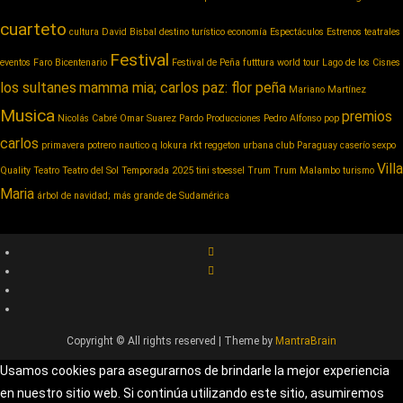
cuarteto
cultura
David Bisbal
destino turístico
economía
Espectáculos
Estrenos teatrales
Festival
eventos
Faro Bicentenario
Festival de Peña
futttura world tour
Lago de los Cisnes
los sultanes
mamma mia; carlos paz: flor peña
Mariano Martínez
Musica
premios
Nicolás Cabré
Omar Suarez
Pardo Producciones
Pedro Alfonso
pop
carlos
primavera potrero nautico
q lokura
rkt reggeton urbana club Paraguay caserío
sexpo
Villa
Quality
Teatro
Teatro del Sol
Temporada 2025
tini stoessel
Trum
Trum Malambo
turismo
Maria
árbol de navidad; más grande de Sudamérica
Copyright © All rights reserved | Theme by
MantraBrain
Usamos cookies para asegurarnos de brindarle la mejor experiencia
en nuestro sitio web. Si continúa utilizando este sitio, asumiremos