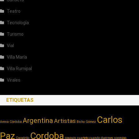
Teatro
Tecnología
Turismo
Vial
Villa María
Villa Rumipal
Virales
ETIQUETAS
Carlos
Argentina
Artistas
Arena Córdoba
Bicho Gómez
Paz
Cordoba
Cocodrilo
cosquin cuarteto
cuando duermes conmigo