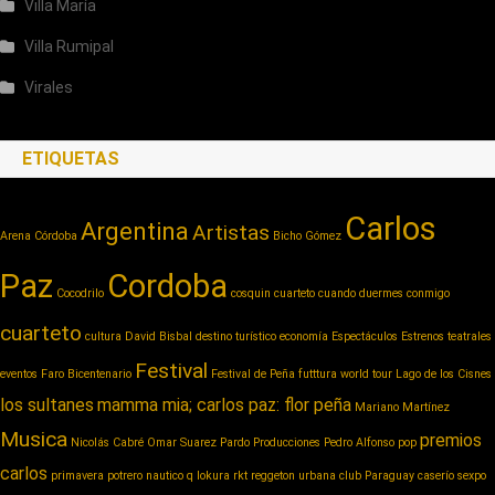
Villa María
Villa Rumipal
Virales
ETIQUETAS
Carlos
Argentina
Artistas
Arena Córdoba
Bicho Gómez
Paz
Cordoba
Cocodrilo
cosquin cuarteto
cuando duermes conmigo
cuarteto
cultura
David Bisbal
destino turístico
economía
Espectáculos
Estrenos teatrales
Festival
eventos
Faro Bicentenario
Festival de Peña
futttura world tour
Lago de los Cisnes
los sultanes
mamma mia; carlos paz: flor peña
Mariano Martínez
Musica
premios
Nicolás Cabré
Omar Suarez
Pardo Producciones
Pedro Alfonso
pop
carlos
primavera potrero nautico
q lokura
rkt reggeton urbana club Paraguay caserío
sexpo