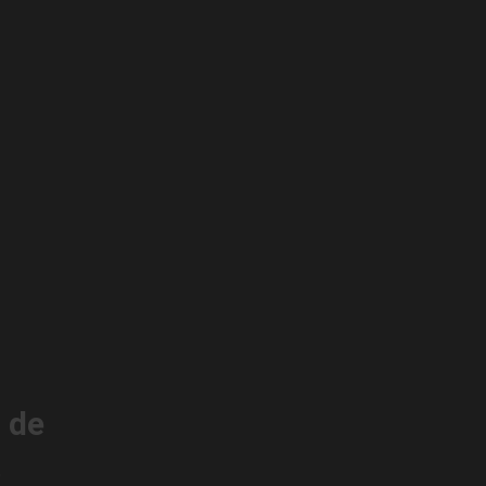
l de
.