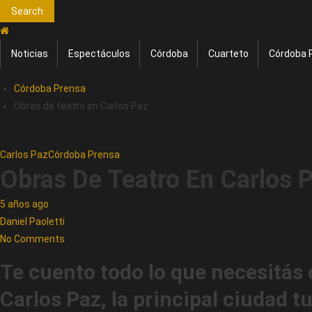
Search
Noticias
Espectáculos
Córdoba
Cuarteto
Córdoba 
Córdoba Prensa
Obras de teatro en Carlos Paz
Carlos Paz
Córdoba Prensa
Obras De Teatro En Carlos 
5 años ago
Daniel Paoletti
No Comments
Te cuento todo lo que necesitás 
Carlos Paz, la principal ciudad t