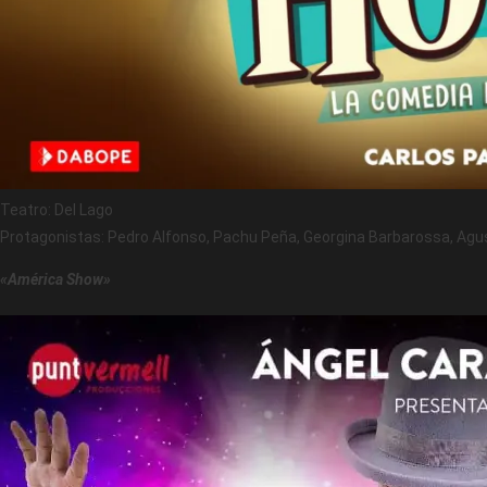
Teatro: Del Lago
Protagonistas: Pedro Alfonso, Pachu Peña, Georgina Barbarossa, Agustí
«América Show»