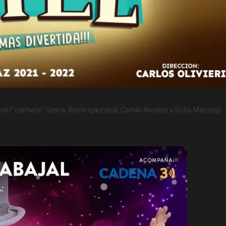
n” cachete” Sierra, Rochi Igarzabal, Camilo Nicolás y Sofía Macaggi.