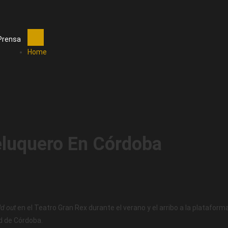
Prensa
Home
eluquero En Córdoba
ld out
en el Teatro Gran Rex durante el verano y el arribo a la plataform
ad de Córdoba.