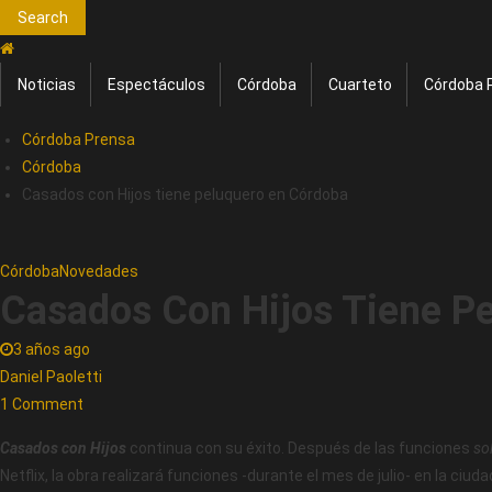
Search
Noticias
Espectáculos
Córdoba
Cuarteto
Córdoba 
Córdoba Prensa
Córdoba
Casados con Hijos tiene peluquero en Córdoba
Córdoba
Novedades
Casados Con Hijos Tiene P
3 años ago
Daniel Paoletti
1 Comment
Casados con Hijos
continua con su éxito. Después de las funciones
so
Netflix, la obra realizará funciones -durante el mes de julio- en la ciud