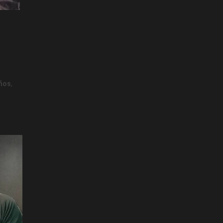
años
,