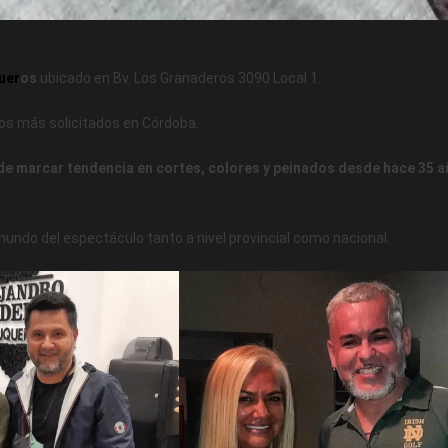
uer
os
ubicado en Bv. Los Granaderos 3090 Local 1.
eros más solicitados en Córdoba.
 de marcar tendencia en cortes, colores y peinados desde hace 35 
ndo del espectáculo tanto a nivel provincial como nacional.