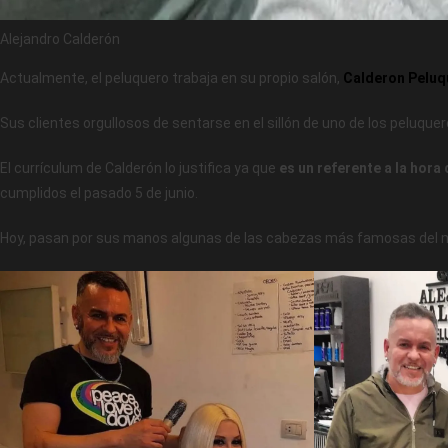
Alejandro Calderón
Actualmente, el peluquero trabaja en su propio salón,
Calderon
Peluq
Sus clientes orgullosos de sentarse en el sillón de uno de los peluqu
El currículum de Calderón lo justifica ya que
es un referente a la hora
cumplidos el pasado 5 de junio.
Hoy, pasan por sus manos algunas de las cabezas más famosas del mu