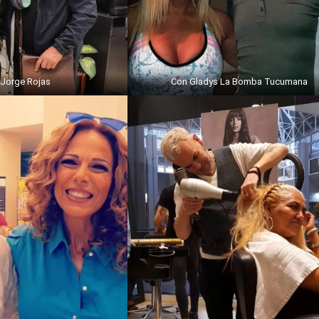
Jorge Rojas
Con Gladys La Bomba Tucumana