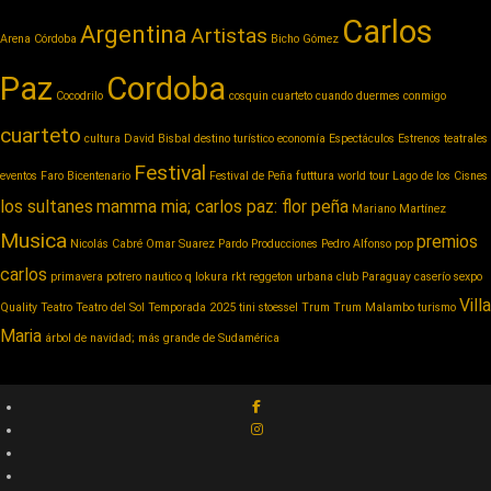
Carlos
Argentina
Artistas
Arena Córdoba
Bicho Gómez
Paz
Cordoba
Cocodrilo
cosquin cuarteto
cuando duermes conmigo
cuarteto
cultura
David Bisbal
destino turístico
economía
Espectáculos
Estrenos teatrales
Festival
eventos
Faro Bicentenario
Festival de Peña
futttura world tour
Lago de los Cisnes
los sultanes
mamma mia; carlos paz: flor peña
Mariano Martínez
Musica
premios
Nicolás Cabré
Omar Suarez
Pardo Producciones
Pedro Alfonso
pop
carlos
primavera potrero nautico
q lokura
rkt reggeton urbana club Paraguay caserío
sexpo
Villa
Quality
Teatro
Teatro del Sol
Temporada 2025
tini stoessel
Trum
Trum Malambo
turismo
Maria
árbol de navidad; más grande de Sudamérica