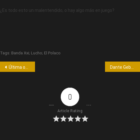
¿Es todo esto un malentendido, o hay algo más en juego?
Tags:
Banda Xxi; Lucho; El Polaco
Última oportunidad para ver “Laponia, una comedia entre verdades y mentiras” este sábado
Dante Gebel llega a Córdoba para un encuentro íntimo en Quality Arena.
0
Article Rating