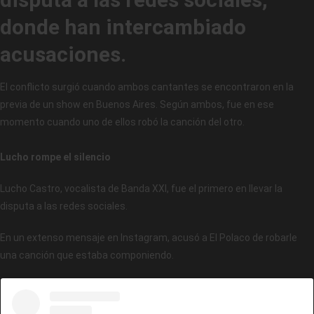
donde han intercambiado
acusaciones.
El conflicto surgió cuando ambos cantantes se encontraron en la
previa de un show en Buenos Aires. Según ambos, fue en ese
momento cuando uno de ellos robó la canción del otro.
Lucho rompe el silencio
Lucho Castro, vocalista de Banda XXI, fue el primero en llevar la
disputa a las redes sociales.
En un extenso mensaje en Instagram, acusó a El Polaco de robarle
una canción que estaba componiendo.