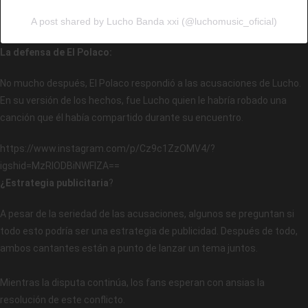
A post shared by Lucho Banda xxi (@luchomusic_oficial)
La defensa de El Polaco:
No mucho después, El Polaco respondió a las acusaciones de Lucho.
En su versión de los hechos, fue Lucho quien le habría robado una
canción que él había compartido durante su encuentro.
https://www.instagram.com/p/Cz9c1ZzOMV4/?
igshid=MzRlODBiNWFlZA==
¿Estrategia publicitaria
?
A pesar de la seriedad de las acusaciones, algunos se preguntan si
todo esto podría ser una estrategia de publicidad. Después de todo,
ambos cantantes están a punto de lanzar un tema juntos.
Mientras la disputa continúa, los fans esperan con ansias la
resolución de este conflicto.