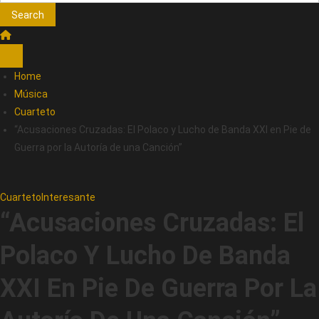
Search
Home
Música
Cuarteto
“Acusaciones Cruzadas: El Polaco y Lucho de Banda XXI en Pie de
Guerra por la Autoría de una Canción”
Cuarteto
Interesante
“Acusaciones Cruzadas: El
Polaco Y Lucho De Banda
XXI En Pie De Guerra Por La