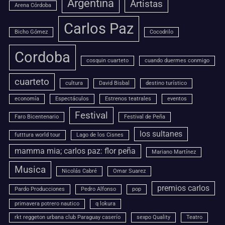
Argentina
Artistas
Arena Córdoba
Carlos Paz
Bicho Gómez
Cocodrilo
Cordoba
cosquin cuarteto
cuando duermes conmigo
cuarteto
cultura
David Bisbal
destino turístico
economía
Espectáculos
Estrenos teatrales
eventos
Festival
Faro Bicentenario
Festival de Peña
los sultanes
futttura world tour
Lago de los Cisnes
mamma mia; carlos paz: flor peña
Mariano Martínez
Musica
Nicolás Cabré
Omar Suarez
premios carlos
Pardo Producciones
Pedro Alfonso
pop
primavera potrero nautico
q lokura
rkt reggeton urbana club Paraguay caserío
sexpo Quality
Teatro