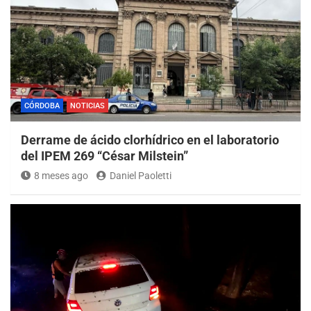
CÓRDOBA
NOTICIAS
Derrame de ácido clorhídrico en el laboratorio
del IPEM 269 “César Milstein”
8 meses ago
Daniel Paoletti