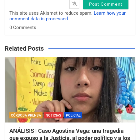
i
t
This site uses Akismet to reduce spam.
Learn how your
e
comment data is processed.
0
Comments
Related Posts
CÓRDOBA PRENSA
NOTICIAS
POLICIAL
ANÁLISIS | Caso Agostina Vega: una tragedia
que expuso a la Justicia, al poder político y a los