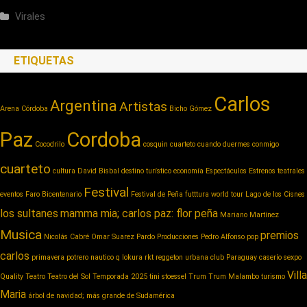
Virales
ETIQUETAS
Carlos
Argentina
Artistas
Arena Córdoba
Bicho Gómez
Paz
Cordoba
Cocodrilo
cosquin cuarteto
cuando duermes conmigo
cuarteto
cultura
David Bisbal
destino turístico
economía
Espectáculos
Estrenos teatrales
Festival
eventos
Faro Bicentenario
Festival de Peña
futttura world tour
Lago de los Cisnes
los sultanes
mamma mia; carlos paz: flor peña
Mariano Martínez
Musica
premios
Nicolás Cabré
Omar Suarez
Pardo Producciones
Pedro Alfonso
pop
carlos
primavera potrero nautico
q lokura
rkt reggeton urbana club Paraguay caserío
sexpo
Villa
Quality
Teatro
Teatro del Sol
Temporada 2025
tini stoessel
Trum
Trum Malambo
turismo
Maria
árbol de navidad; más grande de Sudamérica