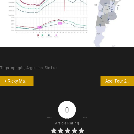
Tags:
Apagón
,
Argentina
,
Sin Luz
Ricky Martin brindo un mega show en la primera noche extra en Villa María
Axel Tour 2023 en Quality
0
Article Rating