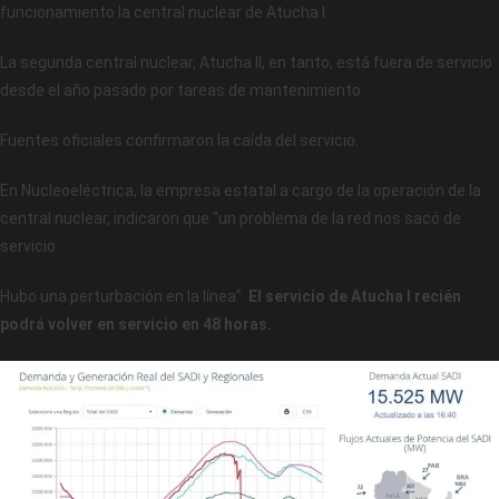
funcionamiento la central nuclear de Atucha I.
La segunda central nuclear, Atucha II, en tanto, está fuera de servicio
desde el año pasado por tareas de mantenimiento.
Fuentes oficiales confirmaron la caída del servicio.
En Nucleoeléctrica, la empresa estatal a cargo de la operación de la
central nuclear, indicaron que “un problema de la red nos sacó de
servicio.
Hubo una perturbación en la línea”.
El servicio de Atucha I recién
podrá volver en servicio en 48 horas.