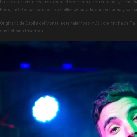
En una entrevista exclusiva para el programa de streaming “¿Estás Bie
Nieto, de 30 años, compartió detalles de su vida, sus pasiones y sus s
Originario de Capilla del Monte, este talentoso músico e hincha de Tall
sus hobbies favoritos.