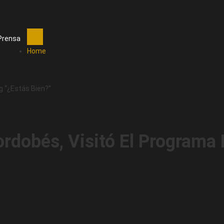
Prensa
Home
g “¿Estás Bien?”
ordobés, Visitó El Programa