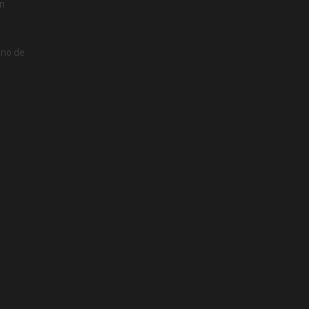
on
uno de