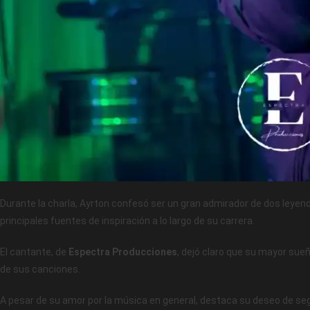
Durante la charla, Ayrton confesó ser un gran admirador de dos leyen
principales fuentes de inspiración a lo largo de su carrera.
El cantante, de
Espectra Producciones
, dejó claro que su mayor sue
de sus canciones.
A pesar de su amor por la música en general, destaca su deseo de seg