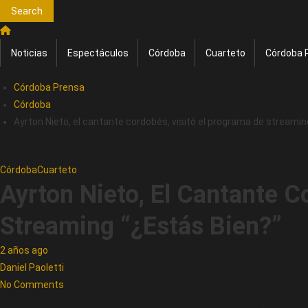
Search
Noticias
Espectáculos
Córdoba
Cuarteto
Córdoba 
Córdoba Prensa
Córdoba
Ayrton Nieto, el cantante cordobés, visitó el programa de streamin
Córdoba
Cuarteto
Ayrton Nieto, El Cantante C
Streaming “¿Estás Bien?”
2 años ago
Daniel Paoletti
No Comments