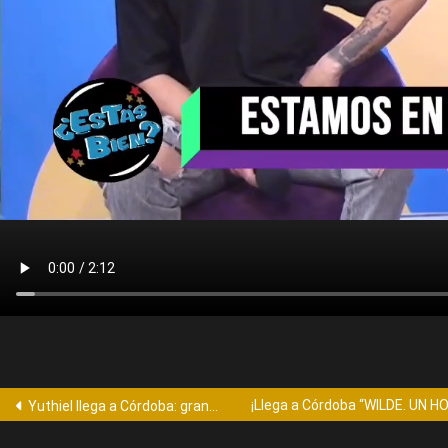
¡Llega a Córdoba “WILDE. UN H
Yuthiel llega a Córdoba: gran show este sábado en Sala del Rey