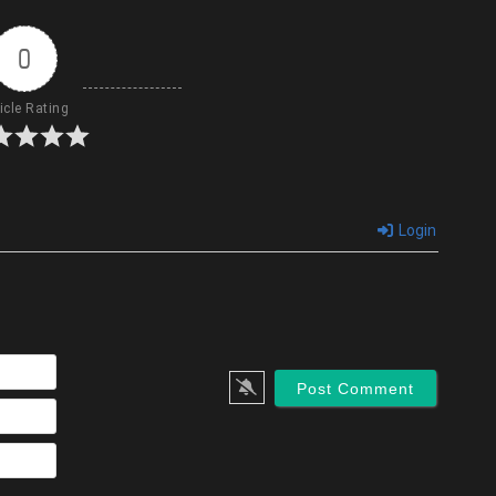
0
icle Rating
Login
Name*
Email*
Website