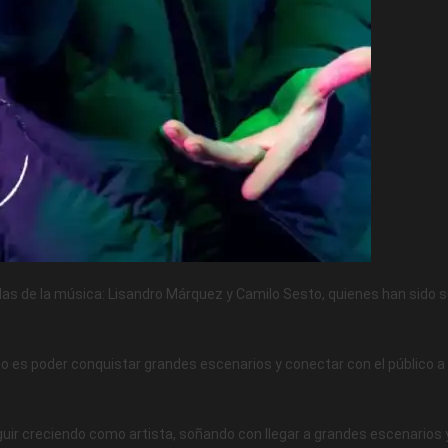
das de la música: Lisandro Márquez y Camilo Sesto, quienes han sido 
ño es poder conquistar grandes escenarios y conectar con el público a
uir creciendo como artista, soñando con llegar a grandes escenarios 