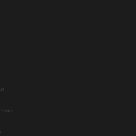
sus
 través
y