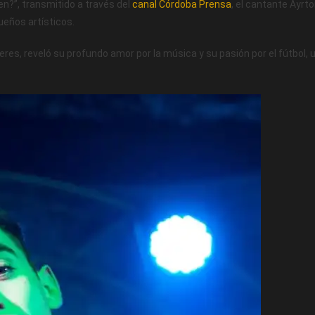
n?”, transmitido a través del
canal Córdoba Prensa
, el cantante Ayrt
ueños artísticos.
eres, reveló su profundo amor por la música y su pasión por el fútbol, 