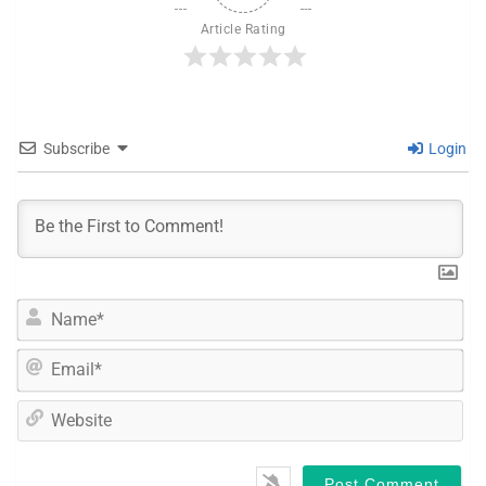
Article Rating
Subscribe
Login
N
a
m
E
e
m
*
a
W
i
e
l
b
*
s