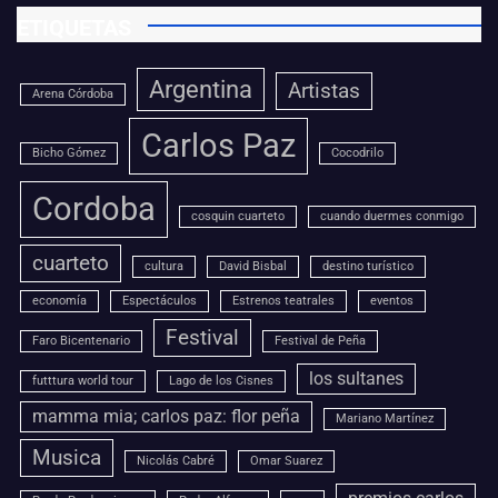
ETIQUETAS
Argentina
Artistas
Arena Córdoba
Carlos Paz
Bicho Gómez
Cocodrilo
Cordoba
cosquin cuarteto
cuando duermes conmigo
cuarteto
cultura
David Bisbal
destino turístico
economía
Espectáculos
Estrenos teatrales
eventos
Festival
Faro Bicentenario
Festival de Peña
los sultanes
futttura world tour
Lago de los Cisnes
mamma mia; carlos paz: flor peña
Mariano Martínez
Musica
Nicolás Cabré
Omar Suarez