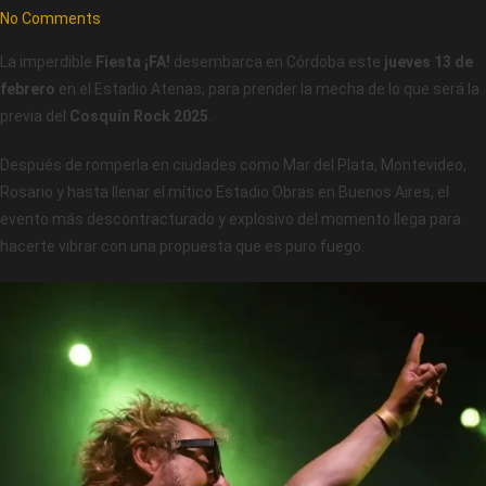
No Comments
La imperdible
Fiesta ¡FA!
desembarca en Córdoba este
jueves 13 de
febrero
en el Estadio Atenas, para prender la mecha de lo que será la
previa del
Cosquín Rock 2025
.
Después de romperla en ciudades como Mar del Plata, Montevideo,
Rosario y hasta llenar el mítico Estadio Obras en Buenos Aires, el
evento más descontracturado y explosivo del momento llega para
hacerte vibrar con una propuesta que es puro fuego.