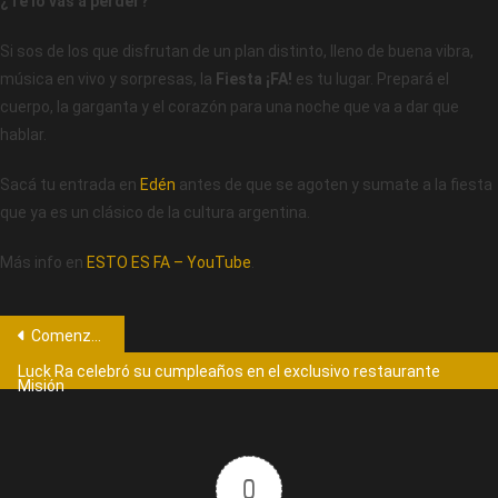
¿Te lo vas a perder?
Si sos de los que disfrutan de un plan distinto, lleno de buena vibra,
música en vivo y sorpresas, la
Fiesta ¡FA!
es tu lugar. Prepará el
cuerpo, la garganta y el corazón para una noche que va a dar que
hablar.
Sacá tu entrada en
Edén
antes de que se agoten y sumate a la fiesta
que ya es un clásico de la cultura argentina.
Más info en
ESTO ES FA – YouTube
.
Comenzó la 57ª Edición del Festival Internacional de Peñas de Villa María con una Noche a Puro Folclore
Luck Ra celebró su cumpleaños en el exclusivo restaurante
Misión
0