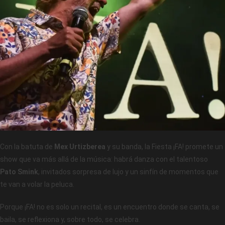
Con la batuta de
Mex Urtizberea
y su banda, la Fiesta ¡FA! promete un
show que va más allá de la música: habrá danza con el talentoso
Pato Smink
, invitados sorpresa de lujo y un sinfín de momentos que
te van a volar la peluca.
Porque ¡FA! no es solo un recital, es un encuentro donde se canta, se
baila, se reflexiona y, sobre todo, se celebra.