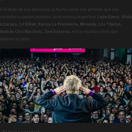
A lo largo de sus ediciones, la fiesta contó con artistas que son
verdaderos pesos pesados de la música argentina:
León Gieco, Hilda
Lizarazu, Lit Killah, Karina La Princesita, Miranda, Los Tipitos,
Andrés Ciro Martínez, Zoe Gotusso,
entre muchos otros que
dejaron su sello.