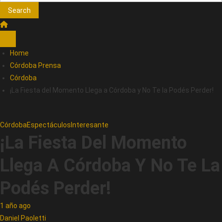
Search
Home
Córdoba Prensa
Córdoba
¡La Fiesta del Momento Llega a Córdoba y No Te la Podés Perder!
Córdoba
Espectáculos
Interesante
¡La Fiesta Del Momento
Llega A Córdoba Y No Te La
Podés Perder!
1 año ago
Daniel Paoletti