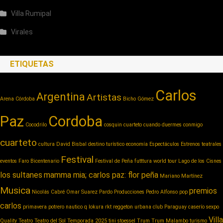
Villa Rumipal
Virales
ETIQUETAS
Carlos
Argentina
Artistas
Arena Córdoba
Bicho Gómez
Paz
Cordoba
Cocodrilo
cosquin cuarteto
cuando duermes conmigo
cuarteto
cultura
David Bisbal
destino turístico
economía
Espectáculos
Estrenos teatrales
Festival
eventos
Faro Bicentenario
Festival de Peña
futttura world tour
Lago de los Cisnes
los sultanes
mamma mia; carlos paz: flor peña
Mariano Martínez
Musica
premios
Nicolás Cabré
Omar Suarez
Pardo Producciones
Pedro Alfonso
pop
carlos
primavera potrero nautico
q lokura
rkt reggeton urbana club Paraguay caserío
sexpo
Villa
Quality
Teatro
Teatro del Sol
Temporada 2025
tini stoessel
Trum
Trum Malambo
turismo