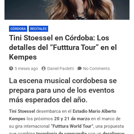
CÓRDOBA
RECITALES
Tini Stoessel en Córdoba: Los
detalles del “Futttura Tour” en el
Kempes
5 meses ago
Daniel Paoletti
No Comments
La escena musical cordobesa se
prepara para uno de los eventos
más esperados del año.
Tini Stoessel
desembarca en el
Estadio Mario Alberto
Kempes
los próximos
20 y 21 de marzo
en el marco de
su gira internacional
“Futttura World Tour”
, una propuesta
que combina
tecnología de vanguardia
con un
despliegue