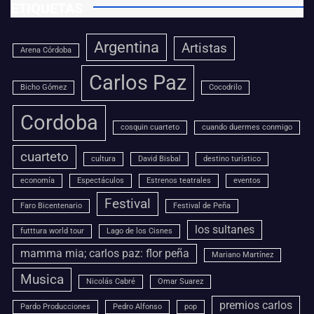
ETIQUETAS
Argentina
Artistas
Arena Córdoba
Carlos Paz
Bicho Gómez
Cocodrilo
Cordoba
cosquin cuarteto
cuando duermes conmigo
cuarteto
cultura
David Bisbal
destino turístico
economía
Espectáculos
Estrenos teatrales
eventos
Festival
Faro Bicentenario
Festival de Peña
los sultanes
futttura world tour
Lago de los Cisnes
mamma mia; carlos paz: flor peña
Mariano Martínez
Musica
Nicolás Cabré
Omar Suarez
premios carlos
Pardo Producciones
Pedro Alfonso
pop