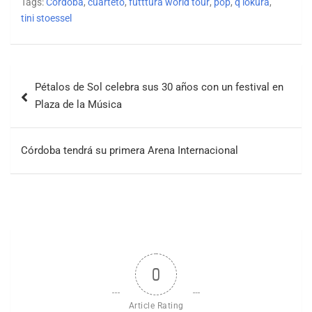
Tags:
Cordoba
,
cuarteto
,
futttura world tour
,
pop
,
q lokura
,
tini stoessel
Pétalos de Sol celebra sus 30 años con un festival en
Plaza de la Música
Córdoba tendrá su primera Arena Internacional
0
Article Rating