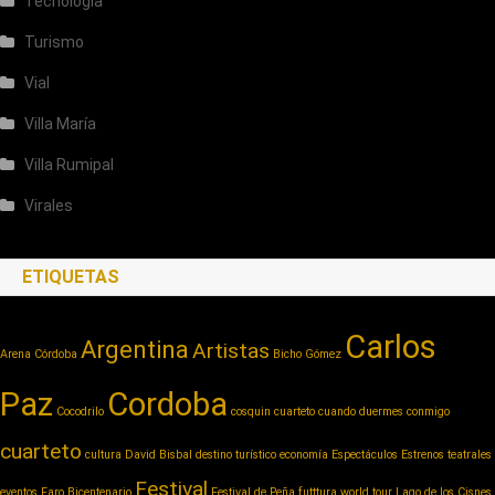
Tecnología
Turismo
Vial
Villa María
Villa Rumipal
Virales
ETIQUETAS
Carlos
Argentina
Artistas
Arena Córdoba
Bicho Gómez
Paz
Cordoba
Cocodrilo
cosquin cuarteto
cuando duermes conmigo
cuarteto
cultura
David Bisbal
destino turístico
economía
Espectáculos
Estrenos teatrales
Festival
eventos
Faro Bicentenario
Festival de Peña
futttura world tour
Lago de los Cisnes