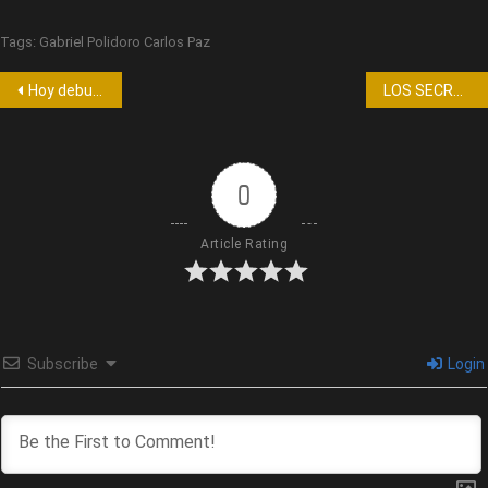
Tags:
Gabriel Polidoro Carlos Paz
Hoy debut de “Evolución Burlesque”
LOS SECRETOS DE CLEOPATRA
0
Article Rating
Subscribe
Login